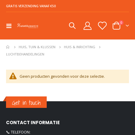
GRATIS VERZENDING VANAF €50
product
0
Toggle
Cart
Nav
SHOWMODEL Xbox Draadloze Controller - =Zwart - Xbox, PC, Cloud Gaming
€ 39,99
€ 64,99
HUIS, TUIN & KLUSSEN
HUIS & INRICHTING
LUCHTBEHANDELINGEN
PLAYMOBIL Novelmore Sal'ahari Sands - Tempel van het skelettenleger - 70751
€ 19,95
€ 39,99
Geen producten gevonden voor deze selectie.
Get in touch
CONTACT INFORMATIE
📞 TELEFOON: