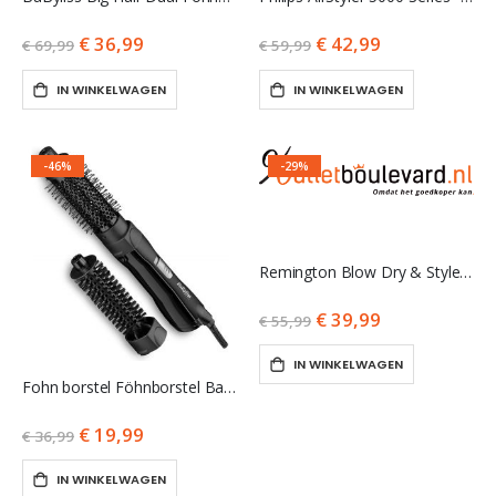
€ 36,99
€ 42,99
€ 69,99
€ 59,99
IN WINKELWAGEN
IN WINKELWAGEN
-46%
-29%
Remington Blow Dry & Style – 1000 Watt Föhnborstel AS7500
€ 39,99
€ 55,99
IN WINKELWAGEN
Fohn borstel Föhnborstel BaByliss Smooth & Pro Airstyler AS82E
€ 19,99
€ 36,99
IN WINKELWAGEN