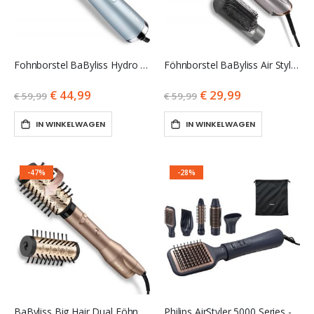
€ 89,99
Fohnborstel BaByliss Hydro Fushion AS773E - Roterend met 2 draairichtingen - Ø 50mm
Föhnborstel BaByliss Air Style 1000W Föhnborstel AS136E - 4 opzetstukken (max Ø50mm) - Coolshot
€ 44,99
€ 29,99
€ 59,99
€ 59,99
IN WINKELWAGEN
IN WINKELWAGEN
-47%
-28%
BaByliss Big Hair Dual Föhnborstel AS952E - Roterend met 2 draairichtingen - Coolshot
Philips AirStyler 5000 Series - BHA530/00 - Fohnborstel