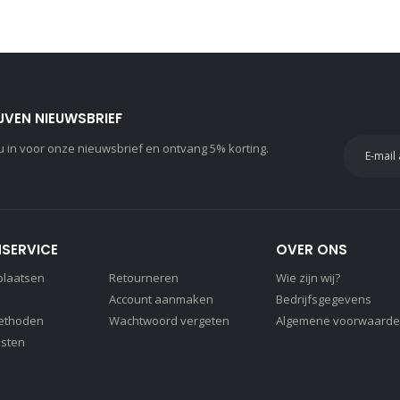
JVEN NIEUWSBRIEF
 nu in voor onze nieuwsbrief en ontvang 5% korting.
SERVICE
OVER ONS
 plaatsen
Retourneren
Wie zijn wij?
Account aanmaken
Bedrijfsgegevens
ethoden
Wachtwoord vergeten
Algemene voorwaard
sten