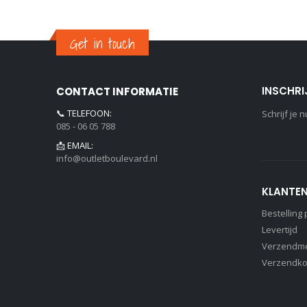
Get in touch
INSCHRI
CONTACT INFORMATIE
📞 TELEFOON:
Schrijf je
085 - 06 05 788
📩 EMAIL:
info@outletboulevard.nl
KLANTEN
Bestelling
Levertijd
Verzendm
Verzendko