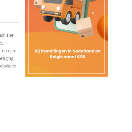
udt. Het
e,
l en een
iliging
melodieën
.