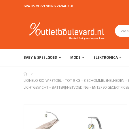
GRATIS VERZENDING VANAF €50
BABY & SPEELGOED
MODE
ELEKTRONICA
LIONELO RIO WIPSTOEL – TOT 9 KG – 3 SCHOMMELSNELHEDEN 
LICHTGEWICHT – BATTERIJ/NETVOEDING – EN12790 GECERTIFICE
Ga
naar
het
einde