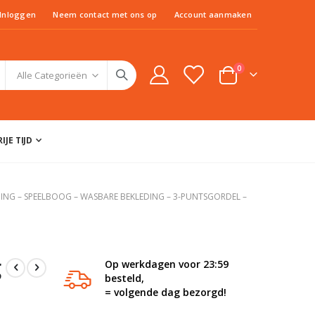
Inloggen
Neem contact met ons op
Account aanmaken
producten
0
Cart
IJE TIJD
ING – SPEELBOOG – WASBARE BEKLEDING – 3-PUNTSGORDEL –
g
Op werkdagen voor 23:59
besteld,
= volgende dag bezorgd!