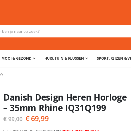
MOOI & GEZOND
HUIS, TUIN & KLUSSEN
SPORT, REIZEN & VR
99
Danish Design Heren Horloge
– 35mm Rhine IQ31Q199
€ 69,99
€ 99,00