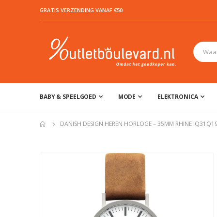
GRATIS VERZENDING VANAF €50
BABY & SPEELGOED
MODE
ELEKTRONICA
DANISH DESIGN HEREN HORLOGE – 35MM RHINE IQ31Q1
Ga
naar
het
einde
van
de