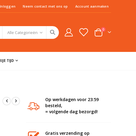
Inloggen
Neem contact met ons op
Account aanmaken
producten
0
Cart
IJE TIJD
Op werkdagen voor 23:59
besteld,
= volgende dag bezorgd!
Gratis verzending op