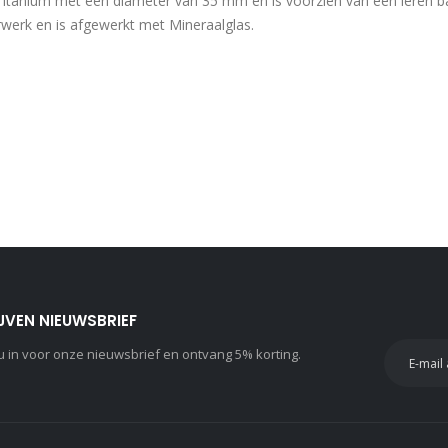
itanium met een diameter van 35 mm en is voorzien van een leren ba
urwerk en is afgewerkt met Mineraalglas.
JVEN NIEUWSBRIEF
 nu in voor onze nieuwsbrief en ontvang 5% korting.