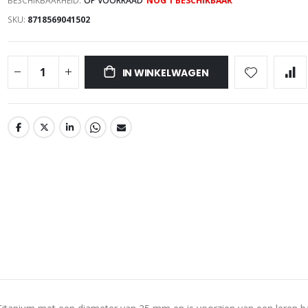
BESCHIKBAARHEID:
OP VOORRAAD
NOG
1
BESCHIKBAAR
SKU
8718569041502
IN WINKELWAGEN