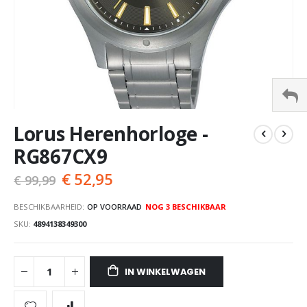
Ga
Lorus Herenhorloge -
naar
het
RG867CX9
begin
van
€ 52,95
€ 99,99
de
afbeeldingen-
BESCHIKBAARHEID:
OP VOORRAAD
NOG
3
BESCHIKBAAR
gallerij
SKU
4894138349300
IN WINKELWAGEN