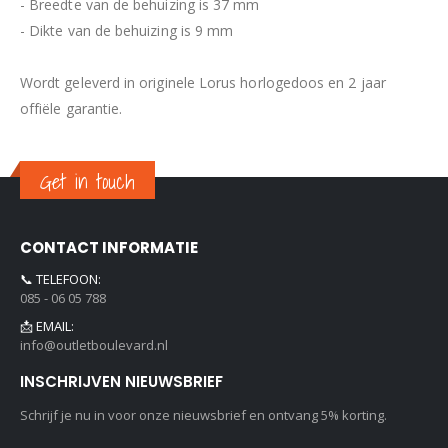
- Breedte van de behuizing is 37 mm
- Dikte van de behuizing is 9 mm
Wordt geleverd in originele Lorus horlogedoos en 2 jaar
offiële garantie.
Get in touch
CONTACT INFORMATIE
📞 TELEFOON:
085 - 06 05 788
📩 EMAIL:
info@outletboulevard.nl
INSCHRIJVEN NIEUWSBRIEF
Schrijf je nu in voor onze nieuwsbrief en ontvang 5% korting.