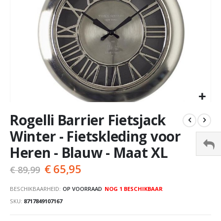
Ga
Rogelli Barrier Fietsjack
naar
het
Winter - Fietskleding voor
begin
Heren - Blauw - Maat XL
van
de
€ 65,95
€ 89,99
afbeeldingen-
gallerij
BESCHIKBAARHEID:
OP VOORRAAD
NOG
1
BESCHIKBAAR
SKU
8717849107167